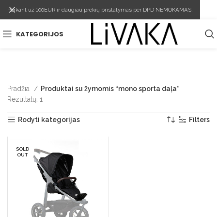
Perkant už 100EUR ir daugiau prekių pristatymas per DPD NEMOKAMAS.
KATEGORIJOS
Pradžia
Produktai su žymomis “mono sporta daļa”
Rezultatų: 1
Rodyti kategorijas
Filters
SOLD
OUT