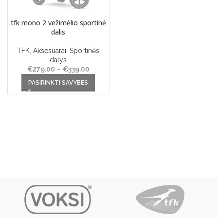
tfk mono 2 vežimėlio sportinė
dalis
TFK
,
Aksesuarai
,
Sportinės
dalys
€
279.00
–
€
339.00
Price
This product has multiple
range:
PASIRINKTI SAVYBES
variants. The options may be
€279.00
chosen on the product page
through
€339.00