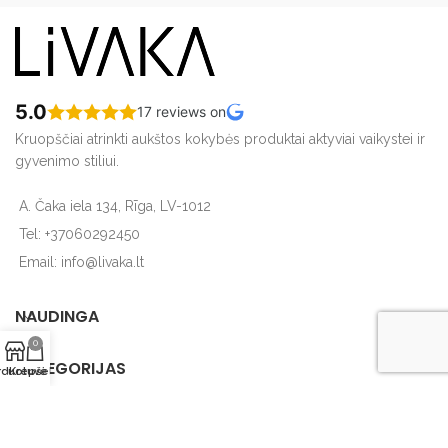
5.0
17 reviews on
Kruopščiai atrinkti aukštos kokybės produktai aktyviai vaikystei ir
gyvenimo stiliui.
A. Čaka iela 134, Rīga, LV-1012
Tel: +37060292450
Email: info@livaka.lt
NAUDINGA
0
KATEGORIJAS
rduotuvė
Krepšelis
Sia Livaka
2018-2024