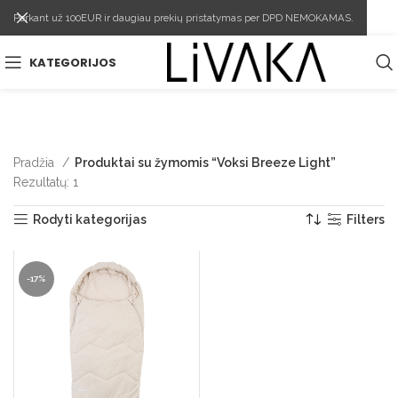
Perkant už 100EUR ir daugiau prekių pristatymas per DPD NEMOKAMAS.
KATEGORIJOS
Pradžia
Produktai su žymomis “Voksi Breeze Light”
Rezultatų: 1
Rodyti kategorijas
Filters
-17%