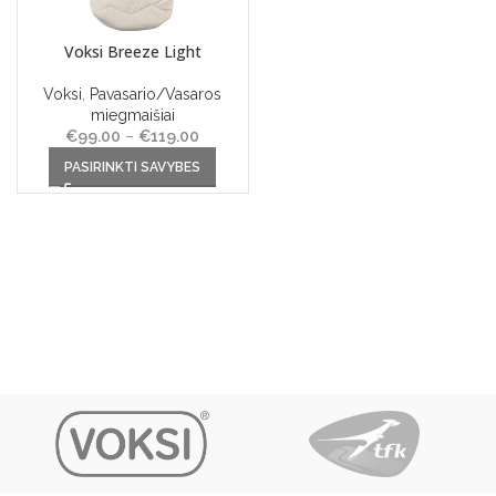
Voksi Breeze Light
Voksi
,
Pavasario/Vasaros
miegmaišiai
€
99.00
–
€
119.00
Price
This product has multiple
range:
PASIRINKTI SAVYBES
variants. The options may be
€99.00
chosen on the product page
through
€119.00