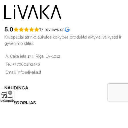
5.0
17 reviews on
Kruopščiai atrinkti aukštos kokybės produktai aktyviai vaikystei ir
gyvenimo stiliui.
A. Čaka iela 134, Rīga, LV-1012
Tel: +37060292450
Email: info@livaka.lt
NAUDINGA
0
rduotuvė
Krepšelis
KATEGORIJAS
Sia Livaka
2018-2024