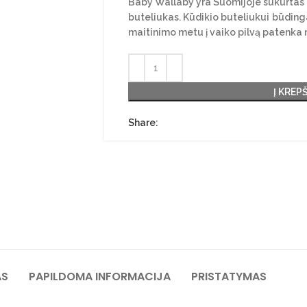
Baby Wallaby yra Suomijoje sukurtas 
buteliukas. Kūdikio buteliukui
būdinga
maitinimo metu į vaiko pilvą patenka 
Į KREP
Share:
AS
PAPILDOMA INFORMACIJA
PRISTATYMAS