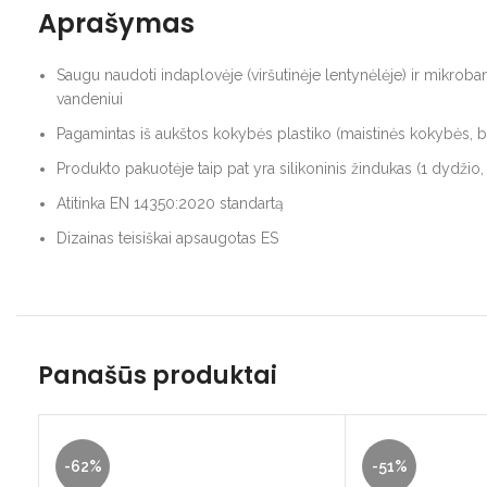
Aprašymas
Saugu naudoti indaplovėje (viršutinėje lentynėlėje) ir mikrob
vandeniui
Pagamintas iš aukštos kokybės plastiko (maistinės kokybės, be
Produkto pakuotėje taip pat yra silikoninis žindukas (1 dydžio
Atitinka EN 14350:2020 standartą
Dizainas teisiškai apsaugotas ES
Panašūs produktai
-62%
-51%