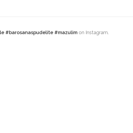
le #barosanaspudelite #mazulim
on Instagram.