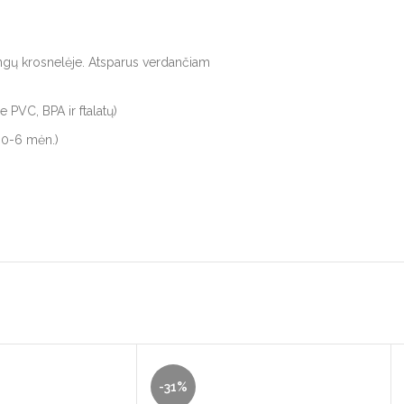
angų krosnelėje. Atsparus verdančiam
 PVC, BPA ir ftalatų)
, 0-6 mėn.)
-31%