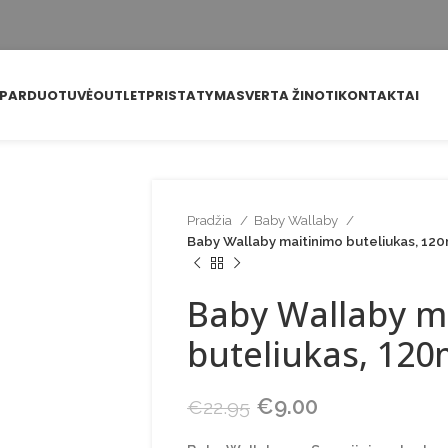
PARDUOTUVĖ
OUTLET
PRISTATYMAS
VERTA ŽINOTI
KONTAKTAI
Pradžia
Baby Wallaby
Baby Wallaby maitinimo buteliukas, 120
Baby Wallaby m
buteliukas, 120
Original price was:
€
9.00
Current price
€
22.95