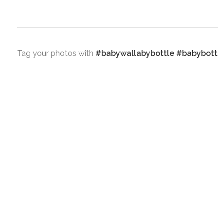
Tag your photos with
#babywallabybottle #babybott