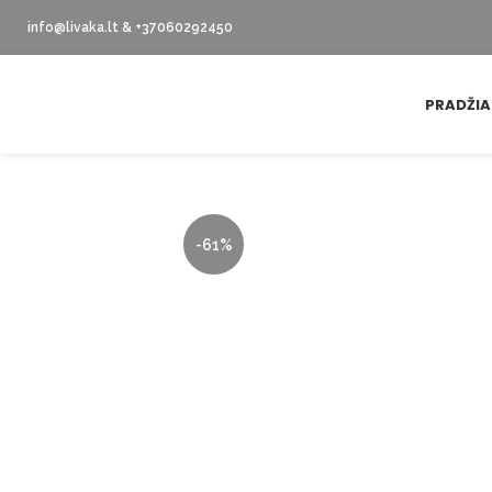
info@livaka.lt & +37060292450
PRADŽIA
-61%