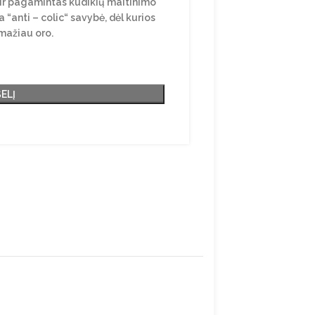
ir pagamintas kūdikių maitinimo
 “anti – colic“ savybė, dėl kurios
mažiau oro.
ŠELĮ