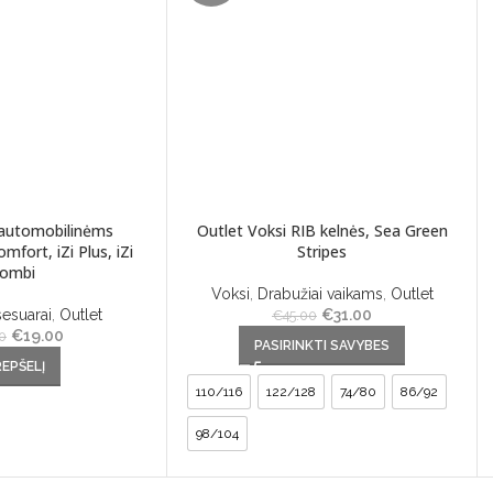
automobilinėms
Outlet Voksi RIB kelnės, Sea Green
mfort, iZi Plus, iZi
Stripes
ombi
Voksi
,
Drabužiai vaikams
,
Outlet
esuarai
,
Outlet
€
Original price was:
31.00
Current
€
45.00
€
Original price was:
19.00
Current
This product has multiple variants. The
€45.00.
price is:
0
PASIRINKTI SAVYBES
€39.00.
price is:
options may be chosen on the
€31.00.
REPŠELĮ
€19.00.
product page
110/116
122/128
74/80
86/92
98/104