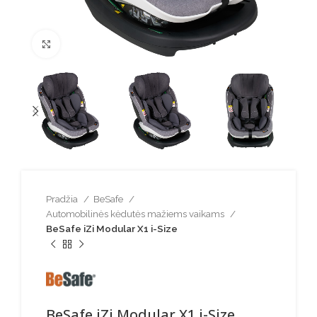
Spustelėkite norėdami padidinti
Pradžia
BeSafe
Automobilinės kėdutės mažiems vaikams
BeSafe iZi Modular X1 i-Size
BeSafe iZi Modular X1 i-Size