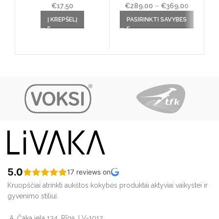
€
17.50
€
289.00
–
€
369.00
Price
This product has multiple
range:
Th
Į KREPŠELĮ
PASIRINKTI SAVYBES
variants. The options may
€289.00
va
be chosen on the product
through
be
page
€369.00
5.0
17 reviews on
Kruopščiai atrinkti aukštos kokybės produktai aktyviai vaikystei ir
gyvenimo stiliui.
A. Čaka iela 134, Rīga, LV-1012