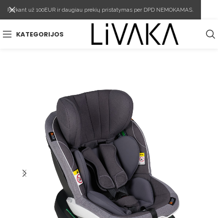
Perkant už 100EUR ir daugiau prekių pristatymas per DPD NEMOKAMAS.
KATEGORIJOS