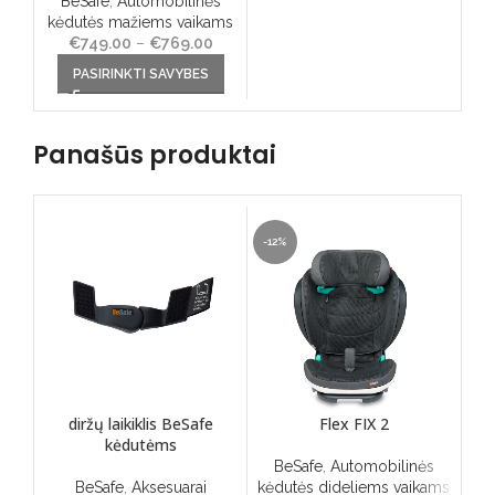
BeSafe
,
Automobilinės
kėdutės mažiems vaikams
€
749.00
–
€
769.00
Price
This product has multiple
range:
PASIRINKTI SAVYBES
variants. The options may
€749.00
be chosen on the product
through
page
€769.00
Panašūs produktai
-12%
-29
SO
O
diržų laikiklis BeSafe
Flex FIX 2
kėdutėms
BeSafe
,
Automobilinės
B
BeSafe
,
Aksesuarai
kėdutės dideliems vaikams