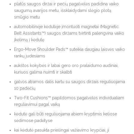
platūs saugos diržai ir pečių pagalvėlės padidina vaiko
saugumą avarijos metu, išsklaidydami slėgio plotą
smūgio metu
automobilinėje kėdutėje įmontuoti magnetai (Magnetic
Belt Assistants™) saugos diržams tvirtinti palengvina vaiko
įkėlimą į kėdutę
Ergo-Move Shoulder Pads™ suteikia daugiau laisvės vaiko
rankų judesiams
aukštos kokybės ir labai gero oro pralaidumo audiniai,
kuriuos galima nuimti ir skalbti
galvos atramos dalis kartu su saugos diržais reguliuojama
10 padėčių
Two-Fit Cushions™ papildomos pagalvėlės individualiam
reguliavimui pagal vaiką
kėdutė gali būti reguliuojama abiem kryptimis keliose
sėdimose padėtyse
kai kėdutė pasukta priešingai važiavimo krypčiai, ji