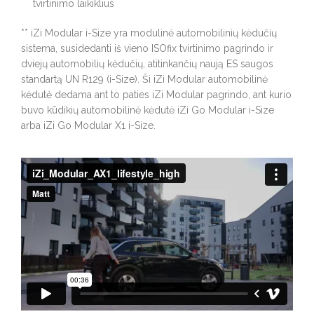
tvirtinimo laikiklius
** iZi Modular i-Size yra modulinė automobilinių kėdučių
sistema, susidedanti iš vieno ISOfix tvirtinimo pagrindo ir
dviejų automobilių kėdučių, atitinkančių naują ES saugos
standartą UN R129 (i-Size). Ši iZi Modular automobilinė
kėdutė dedama ant to paties iZi Modular pagrindo, ant kurio
buvo kūdikių automobilinė kėdutė iZi Go Modular i-Size
arba iZi Go Modular X1 i-Size.