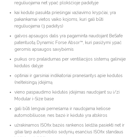
reguliuojama net ypač plokščioje padėtyje
kai kėdutė pasukta priešingai važiavimo krypčiai, yra
pakankamai vietos vaiko kojoms, kuri gali būti
reguliuojama (3 padėtys)
galvos apsaugos dalis yra pagaminta naudojant BeSafe
patentuotą Dynamic Forse Absor™, kuri pasižymi ypač
geromis apsaugos savybėmis
puikus oro pralaidumas per ventiliacijos sistemą galinėje
kėdutės dalyje
optiniai ir garsiniai indikatoriai pranešantys apie kėdutės
(ne)teisingą įdėjimą
vieno paspaudimo kėdutės įdėjimas naudojant su i/zi
Modular i-Size base
gali būti lengvai pernešama ir naudojama keliose
automobiliuose, nes bazė ir kėdutė yra atskiros
užrakinamos ISOfix bazės rankenos leidžia pasiekti net ir
giliai tarp automobilio sėdynių esančius ISOfix standaus