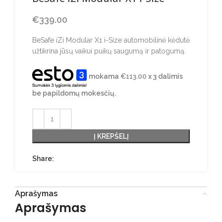
€
339.00
BeSafe iZi Modular X1 i-Size automobilinė kėdutė
užtikrina jūsų vaikui puikų saugumą ir patogumą.
mokama
€
113.00
x 3 dalimis
be papildomų mokesčių.
Į KREPŠELĮ
Share:
Aprašymas
Aprašymas