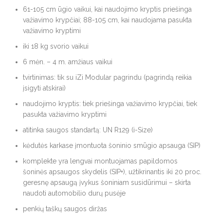
61-105 cm ūgio vaikui, kai naudojimo kryptis priešinga
važiavimo krypčiai; 88-105 cm, kai naudojama pasukta
važiavimo kryptimi
iki 18 kg svorio vaikui
6 mėn. – 4 m. amžiaus vaikui
tvirtinimas: tik su iZi Modular pagrindu (pagrindą reikia
įsigyti atskirai)
naudojimo kryptis: tiek priešinga važiavimo krypčiai, tiek
pasukta važiavimo kryptimi
atitinka saugos standartą: UN R129 (i-Size)
kėdutės karkase įmontuota šoninio smūgio apsauga (SIP)
komplekte yra lengvai montuojamas papildomos
šoninės apsaugos skydelis (SIP+), užtikrinantis iki 20 proc.
geresnę apsaugą įvykus šoniniam susidūrimui – skirta
naudoti automobilio durų pusėje
penkių taškų saugos diržas