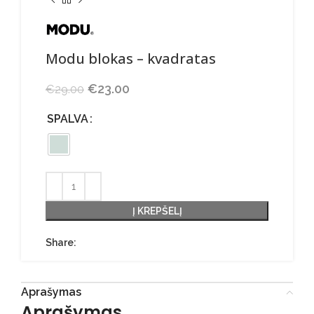
Modu blokas – kvadratas
Original price was: €29.00.
€
23.00
Current price is: €23.00.
€
29.00
SPALVA
Į KREPŠELĮ
Share:
Aprašymas
Aprašymas