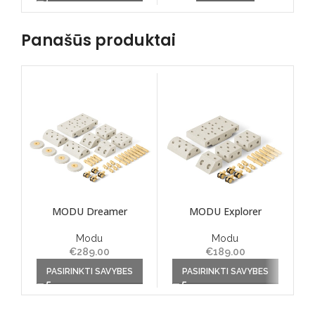
be chosen on the product
page
Panašūs produktai
MODU Dreamer
MODU Explorer
Modu
Modu
€
289.00
€
189.00
This product has multiple
This product has multiple
Th
PASIRINKTI SAVYBES
PASIRINKTI SAVYBES
variants. The options may
variants. The options may
va
be chosen on the product
be chosen on the product
be
page
page