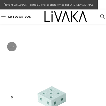
Perkant už 100EUR ir daugiau prekių pristatymas per DPD NEMOKAMAS.
KATEGORIJOS
-21%