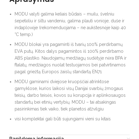
MODU valyti galima keliais būdais – muilu, švelniu
šepetėliu ir šiltu vandeniu, galima plauti vonioje, duše ir
indaplovėje (rekomenduojama – ne aukštesnėje kaip 40
°C temp.)
MODU blokai yra pagaminti iš tvarių 100% perdirbamų
EVA putų. Kitos dalys pagamintos iš 100% perdirbamo
ABS plastiko. Naudojamų medžiagų sudėtyje nėra BPA ir
ftalatų, medžiagos nuolat testuojamos bei patvirtinamos
pagal griežtą Europos žaislų standartą EN71
MODU gaminami dviejose kruopščiai atrinktose
gamyklose, kurios laikosi visų Danijai svarbių žmogaus
teisių, darbo teisės, kovos su korupcija ir aplinkosaugos
standartų bei etinių vertybių. MODU – tai atsakingas
pasirinkimas tiek vaiko, tiek planetos atžvilgiu
visi komplektai gali būti sujungiami vieni su kitais
Papildoma informacija