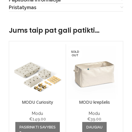
Pristatymas
Jums taip pat gali patikti…
SOLD
OUT
MODU Curiosity
MODU krepšelis
Modu
Modu
€
149.00
€
39.00
This product has multiple
PASIRINKTI SAVYBES
DAUGIAU
variants. The options may