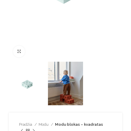
Spustelėkite norėdami padidinti
Pradžia
Modu
Modu blokas – kvadratas