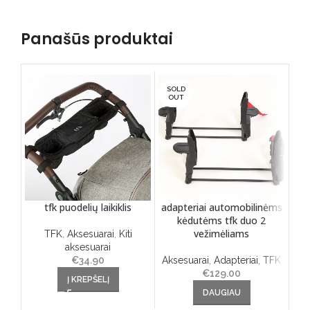
Panašūs produktai
SOLD
OUT
tfk puodelių laikiklis
adapteriai automobilinėms
ada
kėdutėms tfk duo 2
vežimėliams
TFK
,
Aksesuarai
,
Kiti
aksesuarai
Aks
€
34.90
Aksesuarai
,
Adapteriai
,
TFK
€
129.00
Į KREPŠELĮ
DAUGIAU