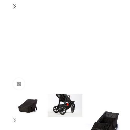
Spustelėkite norėdami padidinti