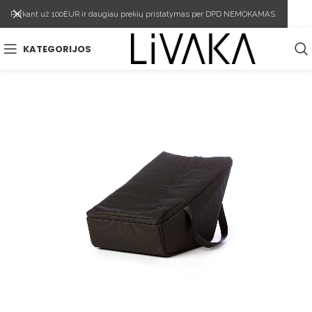
Perkant už 100EUR ir daugiau prekių pristatymas per DPD NEMOKAMAS.
KATEGORIJOS