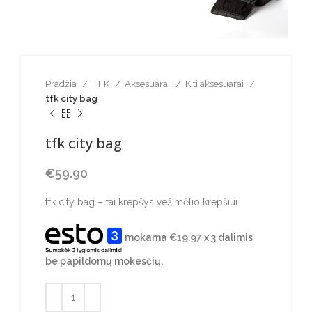
Pradžia
TFK
Aksesuarai
Kiti aksesuarai
tfk city bag
tfk city bag
€
59.90
tfk city bag – tai krepšys vežimėlio krepšiui.
mokama
€
19.97
x 3 dalimis
be papildomų mokesčių.