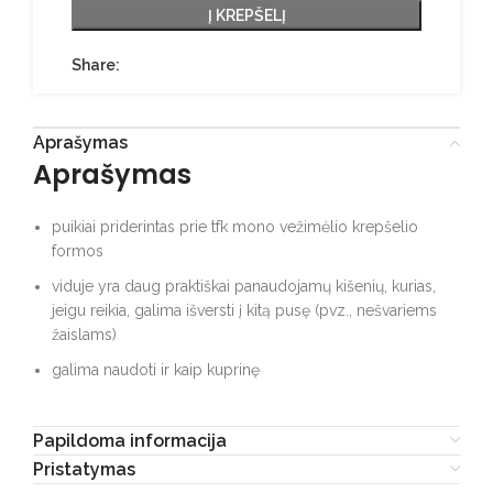
Į KREPŠELĮ
Share:
Aprašymas
Aprašymas
puikiai priderintas prie tfk mono vežimėlio krepšelio
formos
viduje yra daug praktiškai panaudojamų kišenių, kurias,
jeigu reikia, galima išversti į kitą pusę (pvz., nešvariems
žaislams)
galima naudoti ir kaip kuprinę
Papildoma informacija
Pristatymas