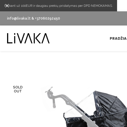
Perkant už 100EUR ir daugiau prekių pristatymas per DPD NEMOKAMAS.
info@livaka.lt & +37060292450
PRADŽIA
SOLD
OUT