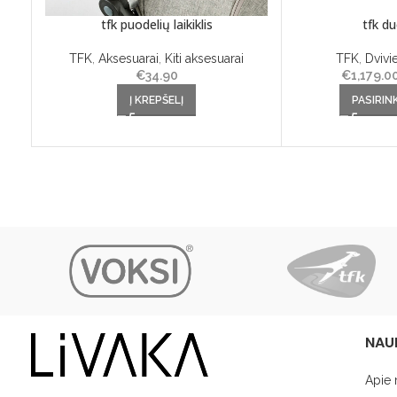
tfk puodelių laikiklis
tfk d
TFK
,
Aksesuarai
,
Kiti aksesuarai
TFK
,
Dvivie
€
34.90
€
1,179.0
This product has 
Į KREPŠELĮ
PASIRIN
options may 
prod
NAU
Apie