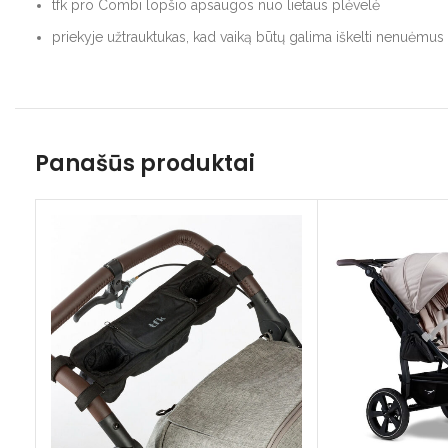
tfk pro Combi lopšio apsaugos nuo lietaus plėvelė
priekyje užtrauktukas, kad vaiką būtų galima iškelti nenuėmu
Panašūs produktai