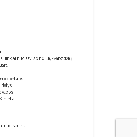
i
ai tinklai nuo UV spindulių/vabzdžių
uarai
 nuo lietaus
 dalys
iekabos
ežimėliai
ai nuo saulės