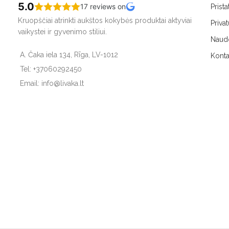
5.0
17 reviews on
Prist
Kruopščiai atrinkti aukštos kokybės produktai aktyviai
Priva
vaikystei ir gyvenimo stiliui.
Naudo
A. Čaka iela 134, Rīga, LV-1012
Konta
Tel: +37060292450
Email: info@livaka.lt