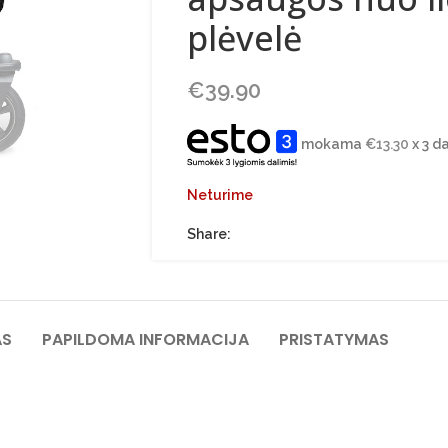
plėvelė
€
39.90
mokama
€
13.30
x 3 d
Neturime
Share:
AS
PAPILDOMA INFORMACIJA
PRISTATYMAS