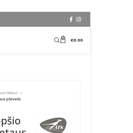
0
€
0.00
nuo lietaus
aus plėvelė
opšio
ietaus