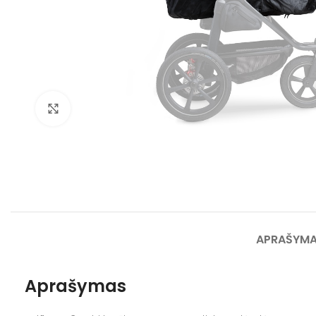
Spustelėkite norėdami padidinti
APRAŠYM
Aprašymas