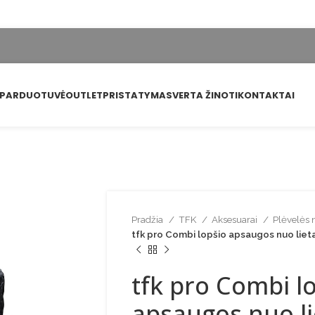
PARDUOTUVĖ
OUTLET
PRISTATYMAS
VERTA ŽINOTI
KONTAKTAI
Pradžia
TFK
Aksesuarai
Plėvelės 
tfk pro Combi lopšio apsaugos nuo liet
tfk pro Combi l
apsaugos nuo l