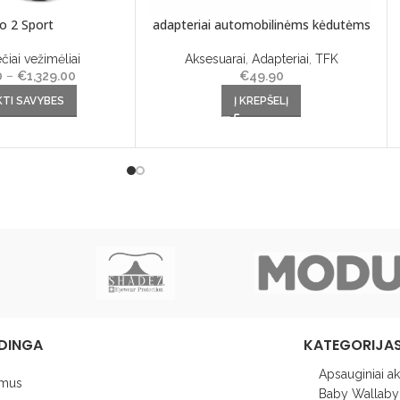
uo 2 Sport
adapteriai automobilinėms kėdutėms
čiai vežimėliai
Aksesuarai
,
Adapteriai
,
TFK
0
–
€
1,329.00
Price
€
49.90
multiple variants. The
range:
KTI SAVYBES
Į KREPŠELĮ
be chosen on the
€1,179.00
uct page
through
€1,329.00
DINGA
KATEGORIJA
Apsauginiai a
 mus
Baby Wallaby