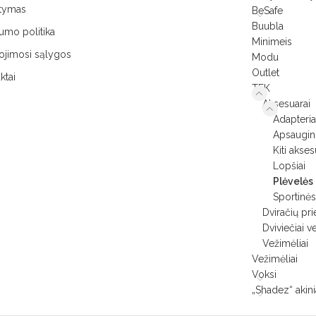
atymas
BeSafe
Buubla
tumo politika
Minimeis
jimosi sąlygos
Modu
Outlet
ktai
TFK
Aksesuarai
Adapteria
Apsaugini
Kiti akses
Lopšiai
Plėvelės
Sportinės
Dviračių pr
Dviviečiai v
Vežimėliai
Vežimėliai
Voksi
„Shadez“ akini