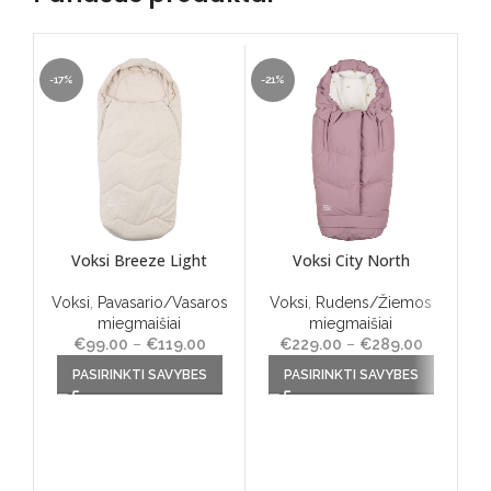
-17%
-21%
-20
Voksi Breeze Light
Voksi City North
Vok
Voksi
,
Pavasario/Vasaros
Voksi
,
Rudens/Žiemos
miegmaišiai
miegmaišiai
V
€
99.00
–
€
119.00
Price
€
229.00
–
€
289.00
Price
This product has multiple
range:
This product has multiple
range:
Th
PASIRINKTI SAVYBES
PASIRINKTI SAVYBES
variants. The options may
€99.00
variants. The options may
€229.00
va
be chosen on the product
through
be chosen on the product
through
be
50
page
€119.00
page
€289.00
86