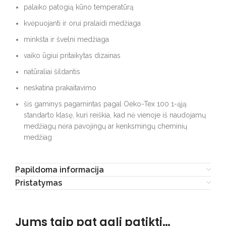
palaiko patogią kūno temperatūrą
kvėpuojanti ir orui pralaidi medžiaga
minkšta ir švelni medžiaga
vaiko ūgiui pritaikytas dizainas
natūraliai šildantis
neskatina prakaitavimo
šis gaminys pagamintas pagal Oeko-Tex 100 1-ąją
standarto klasę, kuri reiškia, kad nė vienoje iš naudojamų
medžiagų nėra pavojingų ar kenksmingų cheminių
medžiag
Papildoma informacija
Pristatymas
Jums taip pat gali patikti…