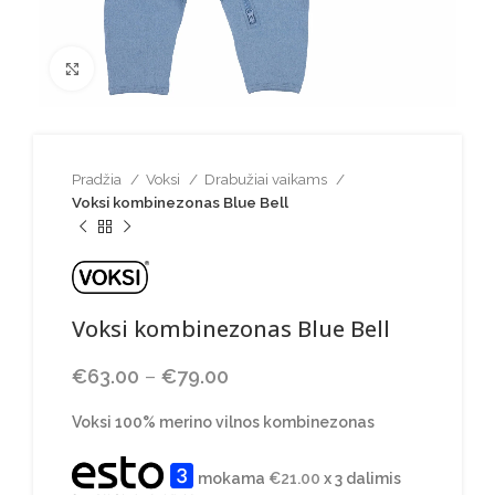
Spustelėkite norėdami padidinti
Pradžia
Voksi
Drabužiai vaikams
Voksi kombinezonas Blue Bell
Voksi kombinezonas Blue Bell
€
63.00
–
€
79.00
Price range: €63.00
through €79.00
Voksi 100% merino vilnos kombinezonas
mokama
€
21.00
x 3 dalimis