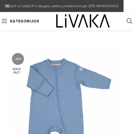
Perkant už 100EUR ir daugiau prekių pristatymas per DPD NEMOKAMAS.
KATEGORIJOS
-20%
SOLD
OUT