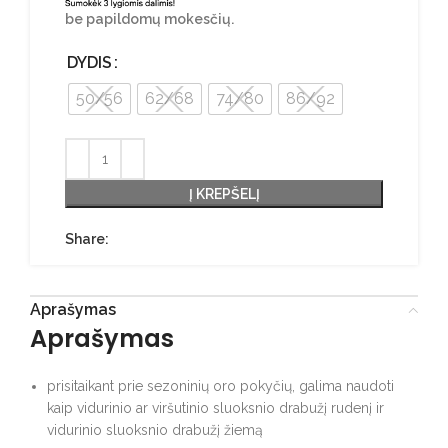
be papildomų mokesčių.
DYDIS
50/56
62/68
74/80
86/92
Į KREPŠELĮ
Share:
Aprašymas
Aprašymas
prisitaikant prie sezoninių oro pokyčių, galima naudoti
kaip vidurinio ar viršutinio sluoksnio drabužį rudenį ir
vidurinio sluoksnio drabužį žiemą