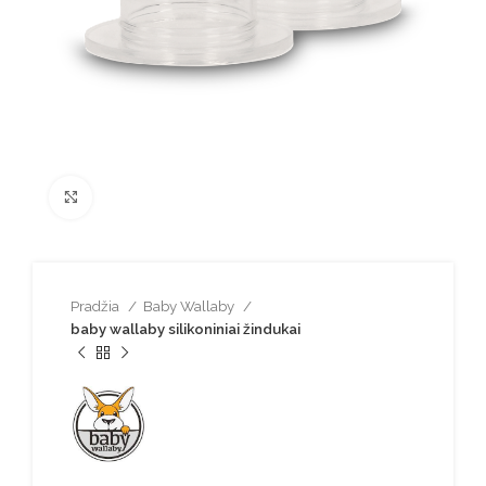
Spustelėkite norėdami padidinti
Pradžia
Baby Wallaby
baby wallaby silikoniniai žindukai