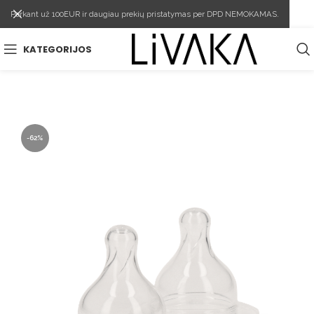
Perkant už 100EUR ir daugiau prekių pristatymas per DPD NEMOKAMAS.
KATEGORIJOS
-62%