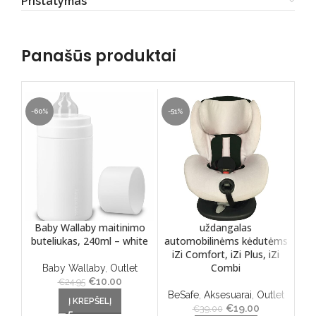
Pristatymas
Panašūs produktai
-60%
-51%
-31
Baby Wallaby maitinimo
uždangalas
Ou
buteliukas, 240ml – white
automobilinėms kėdutėms
Sa
iZi Comfort, iZi Plus, iZi
Combi
Baby Wallaby
,
Outlet
Vo
€
Original price
10.00
Current
€
24.95
was: €24.95.
price is:
BeSafe
,
Aksesuarai
,
Outlet
Į KREPŠELĮ
€10.00.
€
Original price
19.00
Current
Th
€
39.00