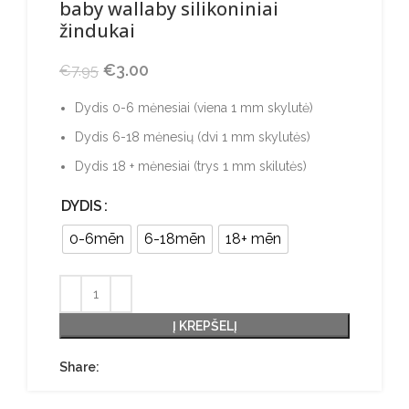
baby wallaby silikoniniai
žindukai
Original price was: €7.95.
€
3.00
Current price is: €3.00.
€
7.95
Dydis 0-6 mėnesiai (viena 1 mm skylutė)
Dydis 6-18 mėnesių (dvi 1 mm skylutės)
Dydis 18 + mėnesiai (trys 1 mm skilutės)
DYDIS
0-6mēn
6-18mēn
18+ mēn
Į KREPŠELĮ
Share: