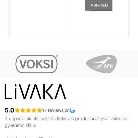
was: €39.00.
price
va
Į KREPŠELĮ
is:
be
11
€19.00.
74
5.0
17 reviews on
Kruopščiai atrinkti aukštos kokybės produktai aktyviai vaikystei ir
gyvenimo stiliui.