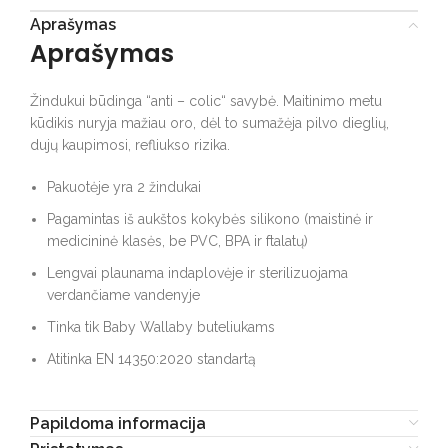
Aprašymas
Aprašymas
Žindukui būdinga “anti – colic“ savybė. Maitinimo metu
kūdikis nuryja mažiau oro, dėl to sumažėja pilvo dieglių,
dujų kaupimosi, refliukso rizika.
Pakuotėje yra 2 žindukai
Pagamintas iš aukštos kokybės silikono (maistinė ir
medicininė klasės, be PVC, BPA ir ftalatų)
Lengvai plaunama indaplovėje ir sterilizuojama
verdančiame vandenyje
Tinka tik Baby Wallaby buteliukams
Atitinka EN 14350:2020 standartą
Papildoma informacija