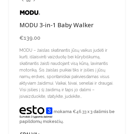
MODU 3-in-1 Baby Walker
€
139.00
MODU – žaislas skatinantis jūsų vaikus judėti ir
kurti, išlaisvinti vaizduotę bei kūrybiškumą,
skatinantis žaisti naudojant visą kūną, lavinantis
motoriką. Šis žaislas puikiai tiks ir įsilies į jūsų
namų erdves, spontaniškai pakviesdamas visus
aktyviam žaidimui. Vaikai, tėvai, seneliai ir draugai.
Visi įsilies į šį žaidimą ir taps jo dalimi –
įsivaizduokite, statykite, judėkite…
mokama
€
46.33
x 3 dalimis be
papildomų mokesčių.