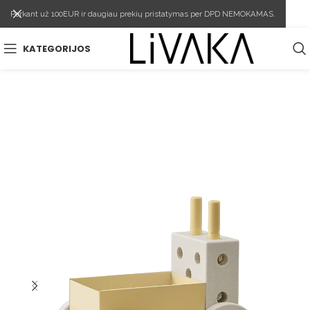
Perkant už 100EUR ir daugiau prekių pristatymas per DPD NEMOKAMAS.
KATEGORIJOS