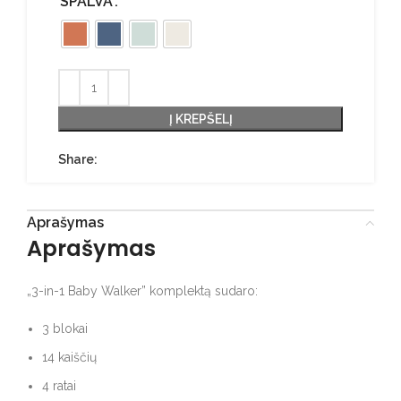
SPALVA
Į KREPŠELĮ
Share:
Aprašymas
Aprašymas
„3-in-1 Baby Walker” komplektą sudaro:
3 blokai
14 kaiščių
4 ratai