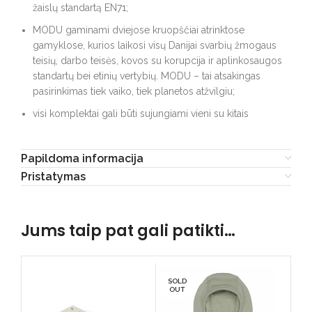
žaislų standartą EN71;
MODU gaminami dviejose kruopščiai atrinktose
gamyklose, kurios laikosi visų Danijai svarbių žmogaus
teisių, darbo teisės, kovos su korupcija ir aplinkosaugos
standartų bei etinių vertybių. MODU – tai atsakingas
pasirinkimas tiek vaiko, tiek planetos atžvilgiu;
visi komplektai gali būti sujungiami vieni su kitais
Papildoma informacija
Pristatymas
Jums taip pat gali patikti…
SOLD
SO
OUT
O