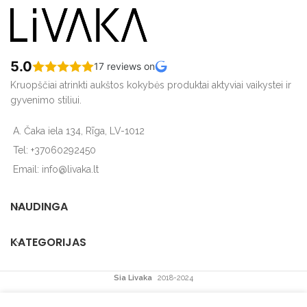
5.0
17 reviews on
Kruopščiai atrinkti aukštos kokybės produktai aktyviai vaikystei ir
gyvenimo stiliui.
A. Čaka iela 134, Rīga, LV-1012
Tel: +37060292450
Email: info@livaka.lt
NAUDINGA
KATEGORIJAS
Sia Livaka
2018-2024