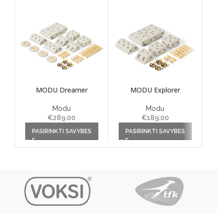
MODU Dreamer
MODU Explorer
Modu
Modu
€
289.00
€
189.00
This product has multiple
This product has multiple
Th
PASIRINKTI SAVYBES
PASIRINKTI SAVYBES
variants. The options may
variants. The options may
va
be chosen on the product
be chosen on the product
be
page
page