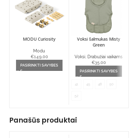
MODU Curiosity
Voksi šalmukas Misty
Green
Modu
€
149.00
Voksi
,
Drabužiai vaikams
This product has multiple
€
35.00
PASIRINKTI SAVYBES
variants. The options may
This product has multiple
PASIRINKTI SAVYBES
be chosen on the product
variants. The options may
page
be chosen on the product
41
45
48
50
page
52
Panašūs produktai