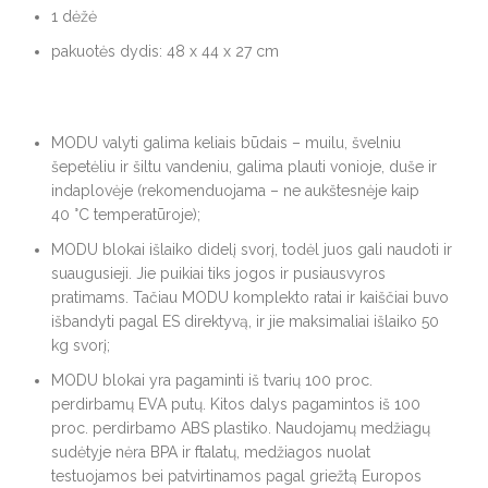
1 dėžė
pakuotės dydis: 48 x 44 x 27 cm
MODU valyti galima keliais būdais – muilu, švelniu
šepetėliu ir šiltu vandeniu, galima plauti vonioje, duše ir
indaplovėje (rekomenduojama – ne aukštesnėje kaip
40 °C temperatūroje);
MODU blokai išlaiko didelį svorį, todėl juos gali naudoti ir
suaugusieji. Jie puikiai tiks jogos ir pusiausvyros
pratimams. Tačiau MODU komplekto ratai ir kaiščiai buvo
išbandyti pagal ES direktyvą, ir jie maksimaliai išlaiko 50
kg svorį;
MODU blokai yra pagaminti iš tvarių 100 proc.
perdirbamų EVA putų. Kitos dalys pagamintos iš 100
proc. perdirbamo ABS plastiko. Naudojamų medžiagų
sudėtyje nėra BPA ir ftalatų, medžiagos nuolat
testuojamos bei patvirtinamos pagal griežtą Europos