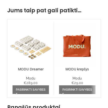
Jums taip pat gali patikti…
MODU Dreamer
MODU krepšys
Modu
Modu
€
289.00
€
29.00
This product has multiple
This product has multiple
Th
PASIRINKTI SAVYBES
PASIRINKTI SAVYBES
variants. The options may
variants. The options may
va
be chosen on the product
be chosen on the product
be
page
page
Panašūs produktai