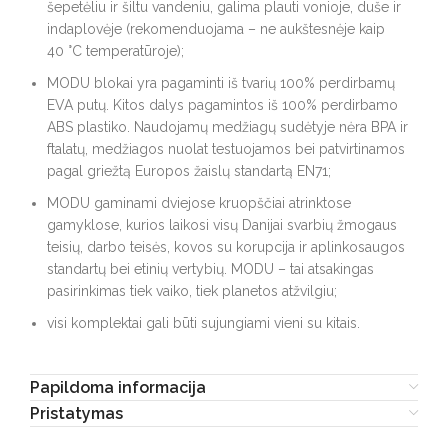
šepetėliu ir šiltu vandeniu, galima plauti vonioje, duše ir
indaplovėje (rekomenduojama – ne aukštesnėje kaip
40 °C temperatūroje);
MODU blokai yra pagaminti iš tvarių 100% perdirbamų
EVA putų. Kitos dalys pagamintos iš 100% perdirbamo
ABS plastiko. Naudojamų medžiagų sudėtyje nėra BPA ir
ftalatų, medžiagos nuolat testuojamos bei patvirtinamos
pagal griežtą Europos žaislų standartą EN71;
MODU gaminami dviejose kruopščiai atrinktose
gamyklose, kurios laikosi visų Danijai svarbių žmogaus
teisių, darbo teisės, kovos su korupcija ir aplinkosaugos
standartų bei etinių vertybių. MODU – tai atsakingas
pasirinkimas tiek vaiko, tiek planetos atžvilgiu;
visi komplektai gali būti sujungiami vieni su kitais.
Papildoma informacija
Pristatymas