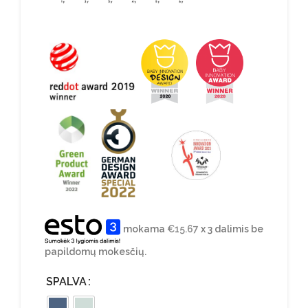
mokama
€
15.67
x 3 dalimis be
papildomų mokesčių.
SPALVA