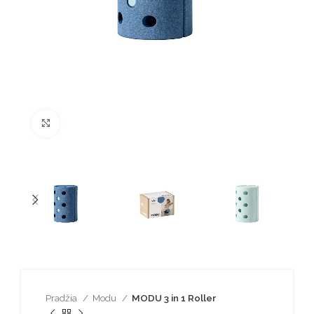
Spustelėkite norėdami padidinti
Pradžia
Modu
MODU 3 in 1 Roller