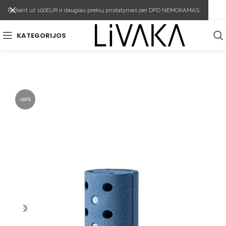
Perkant už 100EUR ir daugiau prekių pristatymas per DPD NEMOKAMAS.
KATEGORIJOS
-20%