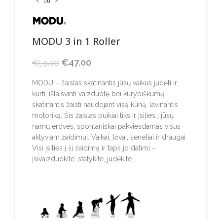
MODU 3 in 1 Roller
Original price was: €59.00.
€
47.00
Current price is: €47.00.
€
59.00
MODU – žaislas skatinantis jūsų vaikus judėti ir
kurti, išlaisvinti vaizduotę bei kūrybiškumą,
skatinantis žaisti naudojant visą kūną, lavinantis
motoriką. Šis žaislas puikiai tiks ir įsilies į jūsų
namų erdves, spontaniškai pakviesdamas visus
aktyviam žaidimui. Vaikai, tėvai, seneliai ir draugai.
Visi įsilies į šį žaidimą ir taps jo dalimi –
įsivaizduokite, statykite, judėkite…