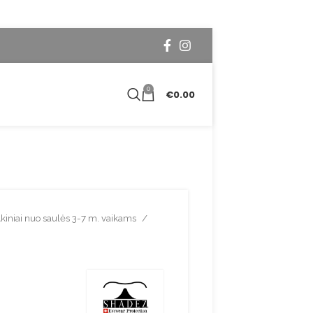
0
€
0.00
kiniai nuo saulės 3-7 m. vaikams