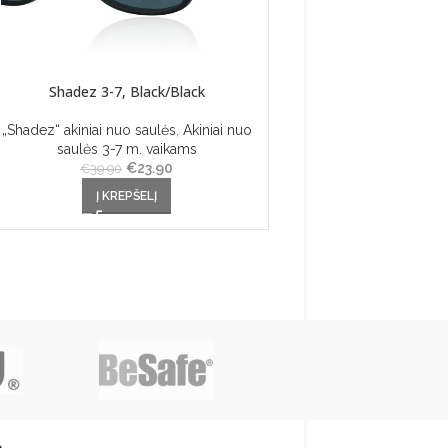
Shadez 3-7, Black/Black
Shadez Adult Transpe
„Shadez“ akiniai nuo saulės
,
Akiniai nuo
„Shadez“ akiniai nuo saul
saulės 3-7 m. vaikams
saulės suaugus
€
Original price was:
23.90
Current
€
Origi
29.9
€
39.90
€
49.90
€39.90.
price is:
Į KREPŠELĮ
Į KREPŠELĮ
€23.90.