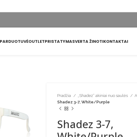
PARDUOTUVĖ
OUTLET
PRISTATYMAS
VERTA ŽINOTI
KONTAKTAI
Pradžia
„Shadez“ akiniai nuo saulės
A
Shadez 3-7, White/Purple
Shadez 3-7,
White/Purple