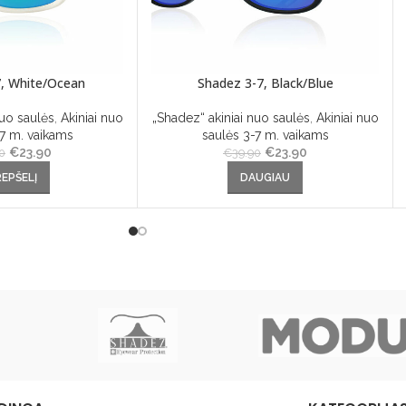
, White/Ocean
Shadez 3-7, Black/Blue
nuo saulės
,
Akiniai nuo
„Shadez“ akiniai nuo saulės
,
Akiniai nuo
-7 m. vaikams
saulės 3-7 m. vaikams
€
Original price was:
23.90
Current
€
Original price was:
23.90
Current
0
€
39.90
€39.90.
price is:
€39.90.
price is:
REPŠELĮ
DAUGIAU
€23.90.
€23.90.