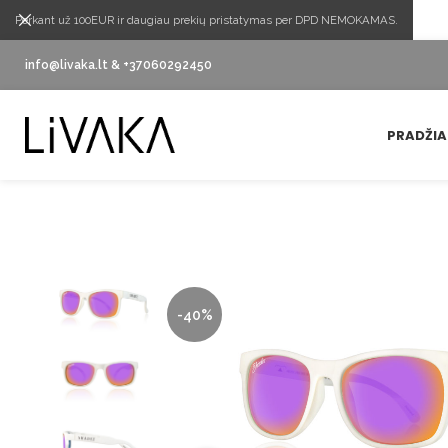
Perkant už 100EUR ir daugiau prekių pristatymas per DPD NEMOKAMAS.
info@livaka.lt & +37060292450
PRADŽIA
-40%