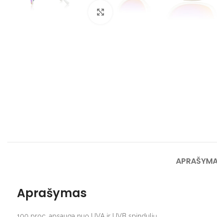
Spustelėkite norėdami padidinti
APRAŠYM
Aprašymas
100 proc. apsauga nuo UVA ir UVB spindulių