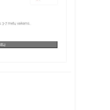
 €39.90.
e is: €23.90.
ės 3-7 metų vaikams.
ŠELĮ