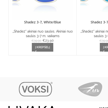
Shadez 3-7, White/Blue
Shadez 3-7
„Shadez“ akiniai nuo saulės
,
Akiniai nuo
„Shadez“ akiniai 
saulės 3-7 m. vaikams
saulės 3
€
Original price was:
23.90
Current
€
39.90
€
39.9
€39.90.
price is:
Į KREPŠELĮ
Į K
€23.90.