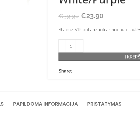
Original price was:
€
23.90
Current pric
€
39.90
Shadez VIP poliarizuoti akiniai nuo saul
Į KREP
Share:
AS
PAPILDOMA INFORMACIJA
PRISTATYMAS