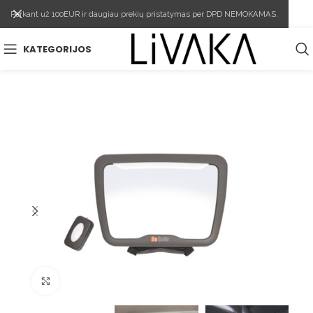
Perkant už 100EUR ir daugiau prekių pristatymas per DPD NEMOKAMAS.
KATEGORIJOS
Spustelėkite norėdami padidinti