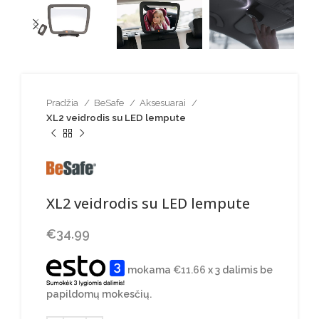
Pradžia
BeSafe
Aksesuarai
XL2 veidrodis su LED lempute
XL2 veidrodis su LED lempute
€
34.99
mokama
€
11.66
x 3 dalimis be
papildomų mokesčių.