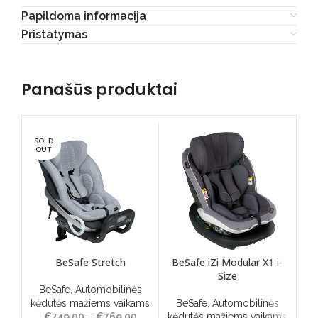
Papildoma informacija
Pristatymas
Panašūs produktai
SOLD
-12
OUT
BeSafe Stretch
BeSafe iZi Modular X1 i-
Size
BeSafe
,
Automobilinės
B
kėdutės mažiems vaikams
BeSafe
,
Automobilinės
kėd
€
749.00
–
€
769.00
Price
kėdutės mažiems vaikams