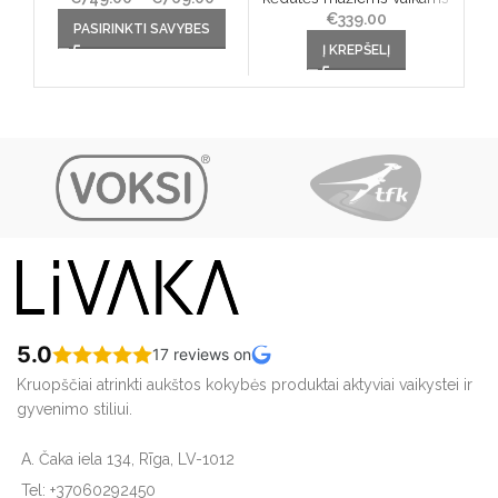
This product has multiple
range:
€
339.00
Th
PASIRINKTI SAVYBES
variants. The options may
€749.00
va
Į KREPŠELĮ
be chosen on the product
through
be
page
€769.00
5.0
17 reviews on
Kruopščiai atrinkti aukštos kokybės produktai aktyviai vaikystei ir
gyvenimo stiliui.
A. Čaka iela 134, Rīga, LV-1012
Tel: +37060292450