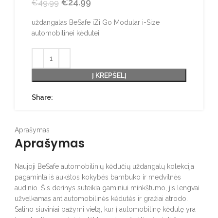
uždangalas iZi Go Modular
automobilinei kėdutei
Original price was: €49.99.
€
24.99
Current price is: €24.99.
€
49.99
uždangalas BeSafe iZi Go Modular i-Size
automobilinei kėdutei
Į KREPŠELĮ
Share:
Aprašymas