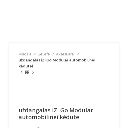
Spustelėkite norėdami padidinti
Pradžia
BeSafe
Aksesuarai
uždangalas iZi Go Modular automobilinei
kėdutei