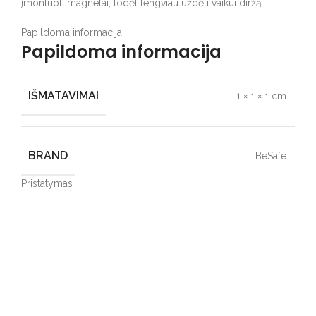
Aprašymas
Naujoji BeSafe automobilinių kėdučių uždangalų kolekcija
pagaminta iš aukštos kokybės bambuko ir medvilnės
audinio. Šis derinys suteikia gaminiui minkštumo, jis lengvai
užvelkamas ant automobilinės kėdutės ir gražiai atrodo.
Satino siuviniai pažymi vietą, kur į automobilinę kėdutę yra
įmontuoti magnetai, todėl lengviau uždėti vaikui diržą.
Papildoma informacija
Pristatymas
Panašūs produktai