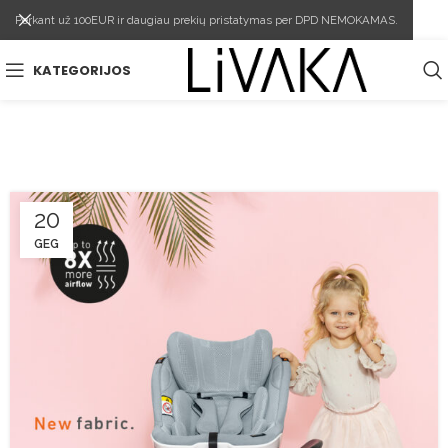
Perkant už 100EUR ir daugiau prekių pristatymas per DPD NEMOKAMAS.
KATEGORIJOS
20
GEG