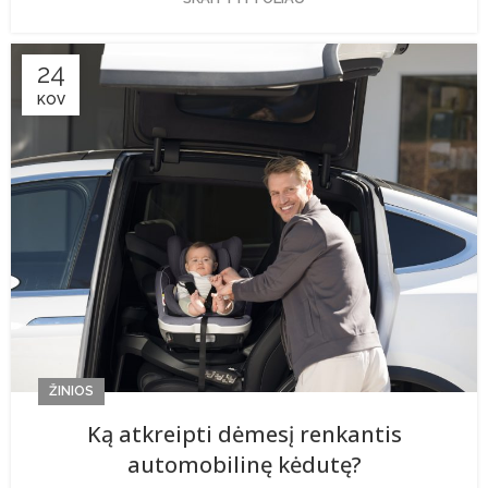
24
KOV
ŽINIOS
Ką atkreipti dėmesį renkantis
automobilinę kėdutę?