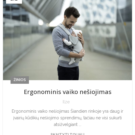
ŽINIOS
Ergonominis vaiko nešiojimas
Ilze
Ergonominis vaiko nešiojimas Šiandien rinkoje yra daug ir
įvairių kūdikių nešiojimo sprendimų, tačiau ne visi sukurti
atsižvelgiant ...
SKAITYTI TOLIAU