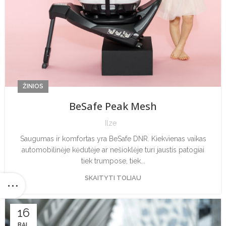
ŽINIOS
BeSafe Peak Mesh
Ilze
Saugumas ir komfortas yra BeSafe DNR. Kiekvienas vaikas
automobilinėje kėdutėje ar nešioklėje turi jaustis patogiai
tiek trumpose, tiek...
SKAITYTI TOLIAU
16
BAL