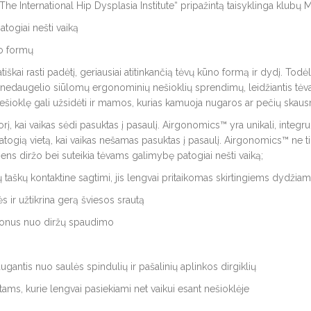
t „The International Hip Dysplasia Institute“ pripažintą taisyklinga klubų 
atogiai nešti vaiką
no formų
i rasti padėtį, geriausiai atitinkančią tėvų kūno formą ir dydį. Todėl 
š nedaugelio siūlomų ergonominių nešioklių sprendimų, leidžiantis tėvam
i nešioklę gali užsidėti ir mamos, kurias kamuoja nugaros ar pečių skaus
rį, kai vaikas sėdi pasuktas į pasaulį. Airgonomics™ yra unikali, integru
atogią vietą, kai vaikas nešamas pasuktas į pasaulį. Airgonomics™ ne tik
smens diržo bei suteikia tėvams galimybę patogiai nešti vaiką;
 taškų kontaktine sagtimi, jis lengvai pritaikomas skirtingiems dydžiam
 ir užtikrina gerą šviesos srautą
šonus nuo diržų spaudimo
ntis nuo saulės spindulių ir pašalinių aplinkos dirgiklių
ams, kurie lengvai pasiekiami net vaikui esant nešioklėje