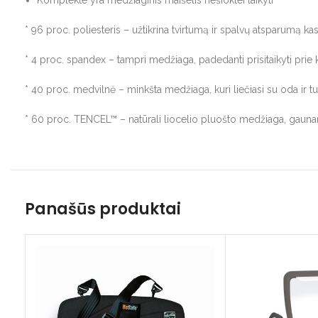
* 96 proc. poliesteris – užtikrina tvirtumą ir spalvų atsparumą 
* 4 proc. spandex – tampri medžiaga, padedanti prisitaikyti prie
* 40 proc. medvilnė – minkšta medžiaga, kuri liečiasi su oda ir tuo
* 60 proc. TENCEL™ – natūrali liocelio pluošto medžiaga, gauna
Panašūs produktai