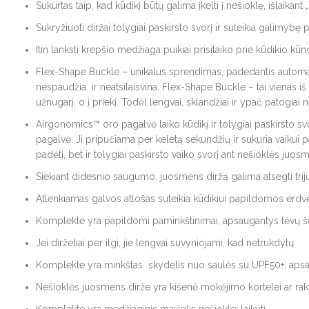
Sukurtas taip, kad kūdikį būtų galima įkelti į nešioklę, išlaikan
Sukryžiuoti diržai tolygiai paskirsto svorį ir suteikia galimybę p
Itin lanksti krepšio medžiaga puikiai prisitaiko prie kūdikio kū
Flex-Shape Buckle – unikalus sprendimas, padedantis automatiška
nespaudžia ir neatsilaisvina. Flex-Shape Buckle – tai vienas i
užnugarį, o į priekį. Todėl lengvai, sklandžiai ir ypač patogia
Airgonomics™ oro pagalvė laiko kūdikį ir tolygiai paskirsto svo
pagalvė. Ji pripučiama per keletą sekundžių ir sukuria vaikui p
padėtį, bet ir tolygiai paskirsto vaiko svorį ant nešioklės juo
Siekiant didesnio saugumo, juosmens diržą galima atsegti trijų
Atlenkiamas galvos atlošas suteikia kūdikiui papildomos erdvės
Komplekte yra papildomi paminkštinimai, apsaugantys tėvų 
Jei dirželiai per ilgi, jie lengvai suvyniojami, kad netrukdytų
Komplekte yra minkštas skydelis nuo saulės su UPF50+, apsauga
Nešioklės juosmens dirže yra kišenė mokėjimo kortelei ar rakt
Komplekte yra medžiaginis maišelis nešioklei laikyti