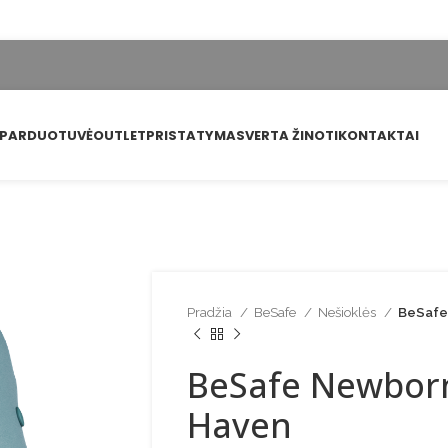
PARDUOTUVĖ
OUTLET
PRISTATYMAS
VERTA ŽINOTI
KONTAKTAI
Pradžia
BeSafe
Nešioklės
BeSafe
BeSafe Newbor
Haven