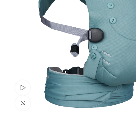
Watch video
Spustelėkite norėdami padidinti