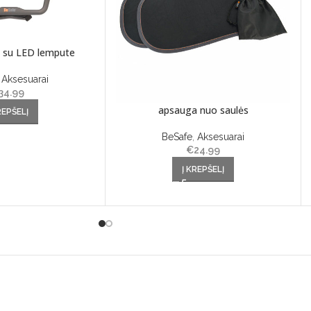
s su LED lempute
,
Aksesuarai
34.99
apsauga nuo saulės
REPŠELĮ
BeSafe
,
Aksesuarai
€
24.99
Į KREPŠELĮ