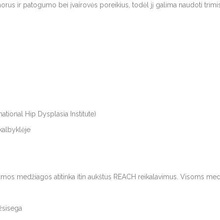
 norus ir patogumo bei įvairovės poreikius, todėl jį galima naudoti trimi
ational Hip Dysplasia Institute)
kalbyklėje
os medžiagos atitinka itin aukštus REACH reikalavimus. Visoms medž
užsisega