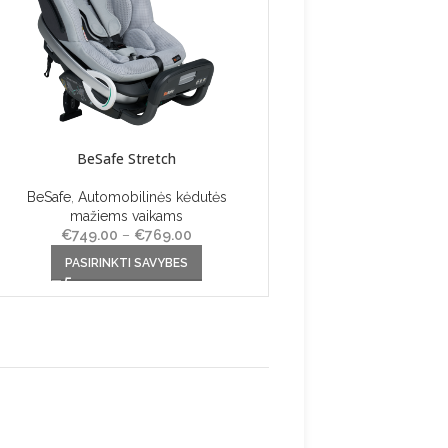
BeSafe Stretch
diržų laikikli
BeSafe
,
Automobilinės kėdutės
BeSafe
,
Aksesua
mažiems vaikams
€
19.90
€
749.00
–
€
769.00
Price
Į KREPŠELĮ
This product has multiple variants. The
range:
PASIRINKTI SAVYBES
options may be chosen on the
€749.00
product page
through
€769.00