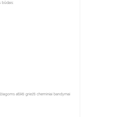
s būdais:
iagoms atlikti griežti cheminiai bandymai