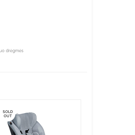
 nuo drėgmės
SOLD
OUT