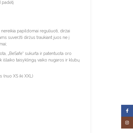
M padėtį
nereikia papildomai reguliuoti, diržai
s suveržti diržus traukiant juos ne į
mai;
ota, „BeSafe“ sukurta ir patentuota oro
 išlaiko taisyklingą vaiko nugaros ir klubų
s (nuo XS iki XXL)
Face
Insta