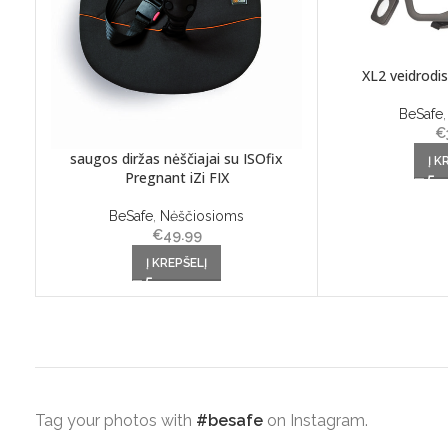
XL2 veidrodi
BeSafe
€
saugos diržas nėščiajai su ISOfix
Į K
Pregnant iZi FIX
BeSafe
,
Nėščiosioms
€
49.99
Į KREPŠELĮ
Tag your photos with
#besafe
on Instagram.