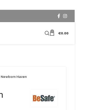
0
€
0.00
 Newborn Haven
n