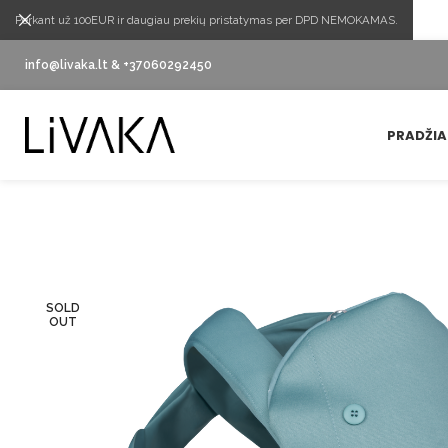
Perkant už 100EUR ir daugiau prekių pristatymas per DPD NEMOKAMAS.
info@livaka.lt & +37060292450
PRADŽIA
SOLD
OUT