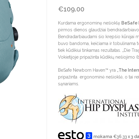
€
109.00
Kurdama ergonominę nešioklę
BeSafe
pirmos dienos glaudžiai bendradarbiavo 
Bendradarbiaudami šio krepšio kūrėjai m
buvo bandoma, keičiama ir tobulinama to
tiek kūdikiui tinkamas rezultatas. „Die Tr
Vokietijoje pripažinta kūdikių nešiojimo
BeSafe Newborn Haven™ yra „
The Inter
pripažinta ergonominė nešioklė, o tai reiš
sąnariams.
mokama
€
36.33
x 3 d