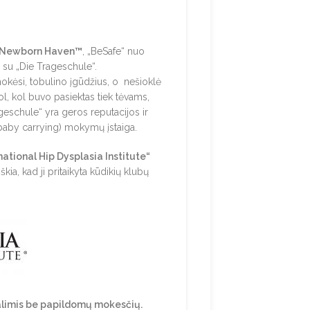
 Newborn Haven™
, „BeSafe“ nuo
su „Die Trageschule“.
okėsi, tobulino įgūdžius, o nešioklė
l, kol buvo pasiektas tiek tėvams,
ageschule“ yra geros reputacijos ir
 (baby carrying) mokymų įstaiga.
national Hip Dysplasia Institute“
kia, kad ji pritaikyta kūdikių klubų
alimis be papildomų mokesčių.