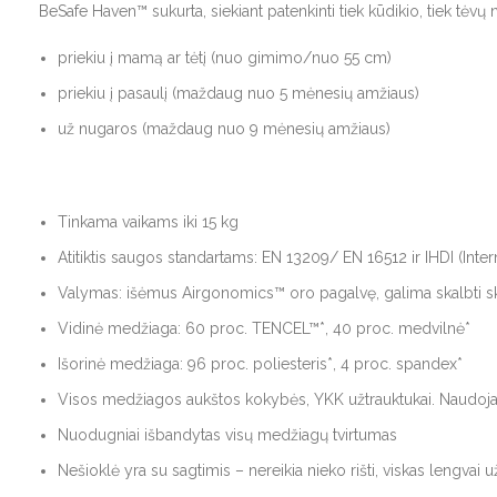
BeSafe Haven™ sukurta, siekiant patenkinti tiek kūdikio, tiek tėvų
priekiu į mamą ar tėtį (nuo gimimo/nuo 55 cm)
priekiu į pasaulį (maždaug nuo 5 mėnesių amžiaus)
už nugaros (maždaug nuo 9 mėnesių amžiaus)
Tinkama vaikams iki 15 kg
Atitiktis saugos standartams: EN 13209/ EN 16512 ir IHDI (Intern
Valymas: išėmus Airgonomics™ oro pagalvę, galima skalbti s
Vidinė medžiaga: 60 proc. TENCEL™*, 40 proc. medvilnė*
Išorinė medžiaga: 96 proc. poliesteris*, 4 proc. spandex*
Visos medžiagos aukštos kokybės, YKK užtrauktukai. Naudojam
Nuodugniai išbandytas visų medžiagų tvirtumas
Nešioklė yra su sagtimis – nereikia nieko rišti, viskas lengvai 